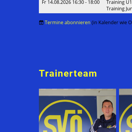
Fr 14.08.2026 16:30 - 18:00
Training U1
Training Ju
Termine abonnieren
(in Kalender wie O
Trainerteam