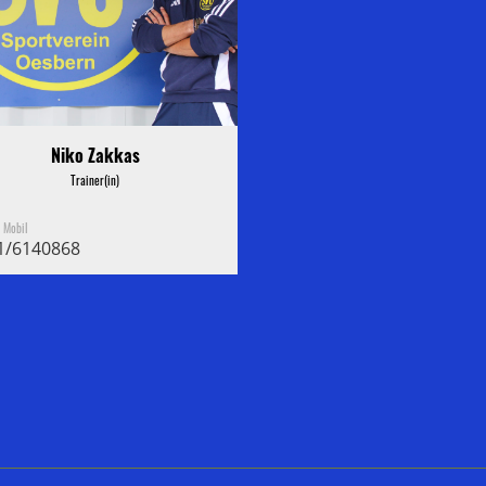
Niko Zakkas
Trainer(in)
n Mobil
1/6140868