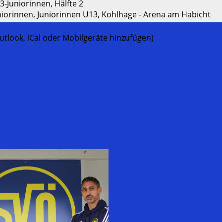
3-Juniorinnen, Hälfte 2
niorinnen, Juniorinnen U13, Kohlhage - Arena am Habicht
utlook, iCal oder Mobilgeräte hinzufügen)