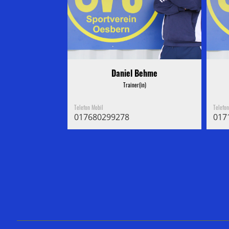
Daniel Behme
Trainer(in)
Telefon Mobil
Telefo
017680299278
017