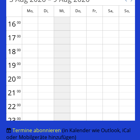
15
00
Mo,
Di,
Mi,
Do,
Fr,
Sa,
So,
August 3
August 4
August 5
August 6
August 7
August 8
August 9
16
00
17
00
18
00
19
00
20
00
21
00
22
00
23
00
Termine abonnieren
(in Kalender wie Outlook, iCal
oder Mobilgeräte hinzufügen)